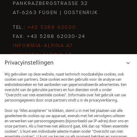
PANKRAZBERGSTRASSE 32
AT-6263 FÜGEN | OOSTENRIJK
TEL.:
+43 5288 62030
FAX: +43 5288 62030-24
INFO@MIA-ALPINA.AT
WWW.MIA-ALPINA.AT
Privacyinstellingen
Wij gebruiken op deze website, naast technisch noodzakelijke cookies, ook
cookies van partners. Deze cookies worden gebruikt voor de analyse van
Zoekterm
Zoeken
websitebezoeken en het aanbieden van gepersonaliseerde advertenties. Een
invoeren
overzicht van de gebruikte partners en hun diensten vindt u onder
"Overzicht van niet-essentiële cookies". Informatie over het gebruik van uw
persoonsgegevens door onze partners vindt u in de privacyverklaring.
Door op "Alles accepteren" te klikken, stemt u in met het plaatsen van alle
geselecteerde cookies op uw apparaat, evenals met het vervolgens uitlezen
en verwerken van persoonsgegevens (bijvoorbeeld uw IP-adres) door ons en
WETENSWAARDIGHEDEN
PERS
COLOFON
onze partners. Als u hiermee niet akkoord gaat, klik dan op "Alleen essentiële
cookies". U kunt een individuele selectie maken onder "Overzicht van niet-
GEGEVENSBESCHERMING
essentiële cookies". U kunt uw keuzes op elk moment bekijken en aanpassen