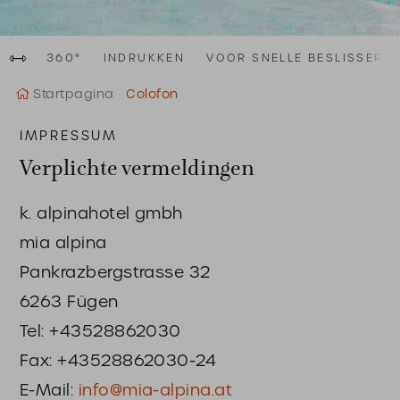
Al
au
Fam
360°
INDRUKKEN
VOOR SNELLE BESLISSERS
Startpagina
Colofon
IMPRESSUM
Verplichte vermeldingen
k. alpinahotel gmbh
mia alpina
Pankrazbergstrasse 32
6263 Fügen
Tel: +43528862030
Fax: +43528862030-24
E-Mail:
info@mia-alpina.at