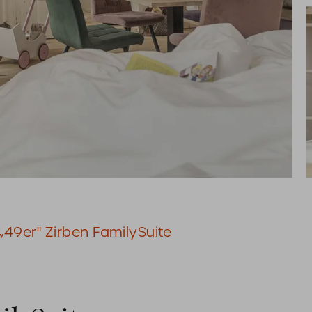
Mia Alp
„49er" Zirben FamilySuite