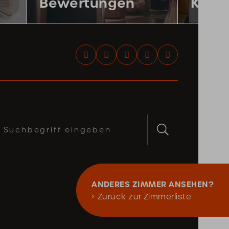
Bewertungen
Karri
uchbegriff
Suchen
ingeben
ANDERES ZIMMER ANSEHEN?
Zurück zur Zimmerliste