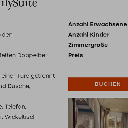
ilySuite
Anzahl Erwachsene
Anzahl Kinder
boden
Zimmergröße
Preis
Betten Doppelbett
 einer Türe getrennt
BUCHEN
nd Dusche,
, Telefon,
, Wickeltisch