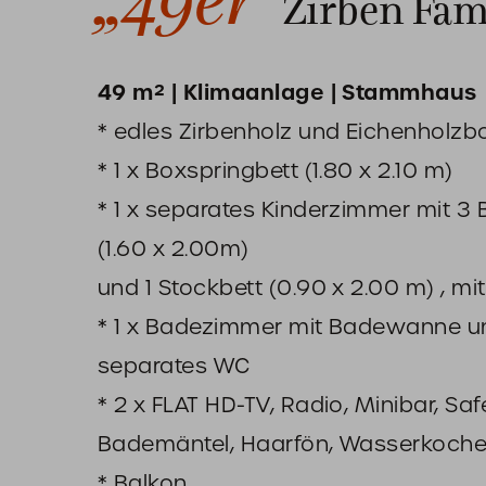
„49er"
Zirben Fam
49 m² | Klimaanlage | Stammhaus
* edles Zirbenholz und Eichenholz
* 1 x Boxspringbett (1.80 x 2.10 m)
* 1 x separates Kinderzimmer mit 3 
(1.60 x 2.00m)
und 1 Stockbett (0.90 x 2.00 m) , mit
* 1 x Badezimmer mit Badewanne u
separates WC
* 2 x FLAT HD-TV, Radio, Minibar, Safe
Bademäntel, Haarfön, Wasserkocher
* Balkon