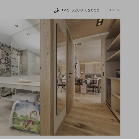
DE
+43 5288 62030
EN
NL