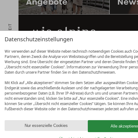
Angebote
News
NACHHALTIGKEIT
Datenschutzeinstellungen
Wir verwenden auf dieser Website neben technisch notwendigen Cookies auch Co
Partnern, deren Zweck die Analyse von Websitezugriffen und die Bereitstellung pe
Werbung sind. Eine Übersicht der eingesetzten Partner und deren Dienste finden S
MIA ALPINA
ZILLERTAL FAMILY
„Übersicht nicht essenzieller Cookies“. Informationen zur Verwendung Ihrer pe
RETREAT
Daten durch unsere Partner finden Sie in den Datenschutzhinweisen.
LAST MINUTE
FAMILIE KOBLIHA
Mit Klick auf „Alle akzeptieren“ stimmen Sie dem Setzen aller ausgewählten Cookie
Endgerät sowie das anschließende Auslesen und der nachgelagerten Verarbeitung
PANKRAZBERGSTRASSE 32
personenbezogener Daten (z.B. Ihrer IP-Adresse) durch uns und unseren Partnern z
nicht einverstanden sind, klicken Sie bitte auf „Nur essenzielle Cookies“. Eine indi
AT-6263 FÜGEN | ÖSTERREICH
können Sie unter „Übersicht nicht essenzieller Cookies“ tätigen. Sie können Ihre 
Fußbereich dieser Website oder in den Datenschutzhinweisen jederzeit aufrufen 
IMPRESSIONEN
Nur essenzielle Cookies
Alle akzeptiere