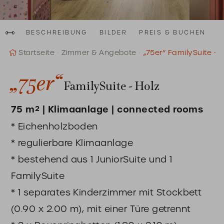
Al
au
Fam
BESCHREIBUNG
BILDER
PREIS & BUCHEN
Startseite
Zimmer & Angebote
„75er“ FamilySuite - 
„75er“
FamilySuite - Holz
75 m² | Klimaanlage | connected rooms
* Eichenholzboden
* regulierbare Klimaanlage
* bestehend aus 1 JuniorSuite und 1
FamilySuite
* 1 separates Kinderzimmer mit Stockbett
(0.90 x 2.00 m), mit einer Türe getrennt