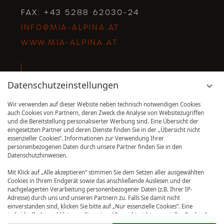
FAX: +43 5288 62030-24
INFO@MIA-ALPINA.AT
WWW.MIA-ALPINA.AT
Datenschutzeinstellungen
Suchbegriff
Suchen
eingeben
Wir verwenden auf dieser Website neben technisch notwendigen Cookies
auch Cookies von Partnern, deren Zweck die Analyse von Websitezugriffen
und die Bereitstellung personalisierter Werbung sind. Eine Übersicht der
eingesetzten Partner und deren Dienste finden Sie in der „Übersicht nicht
essenzieller Cookies“. Informationen zur Verwendung Ihrer
personenbezogenen Daten durch unsere Partner finden Sie in den
Datenschutzhinweisen.
WISSENSWERTES
PRESSE
Mit Klick auf „Alle akzeptieren“ stimmen Sie dem Setzen aller ausgewählten
IMPRESSUM
Cookies in Ihrem Endgerät sowie das anschließende Auslesen und der
DATENSCHUTZ
nachgelagerten Verarbeitung personenbezogener Daten (z.B. Ihrer IP-
Adresse) durch uns und unseren Partnern zu. Falls Sie damit nicht
DATENSCHUTZ­
einverstanden sind, klicken Sie bitte auf „Nur essenzielle Cookies“. Eine
ANDERES ZIMMER ANSEHEN?
EINSTELLUNGEN
individuelle Auswahl können Sie unter „Übersicht nicht essenzieller Cookies“
Zurück zur Zimmerliste
tätigen. Sie können Ihre Auswahl im Fußbereich dieser Website oder in den