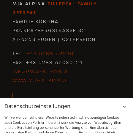
MIA ALPINA
ZILLERTAL FAMILY
RETREAT
FAMILIE KOBLIHA
PANKRAZBERGSTRASSE 32
AT-6263 FÜGEN | ÖSTERREICH
TEL.:
+43 5288 62030
FAX: +43 5288 62030-24
INFO@MIA-ALPINA.AT
WWW.MIA-ALPINA.AT
Datenschutzeinstellungen
Suchbegriff
Suchen
eingeben
Wir verwenden auf dieser Website neben technisch notwendigen Cookies
auch Cookies von Partnern, deren Zweck die Analyse von Websitezugriffen
und die Bereitstellung personalisierter Werbung sind. Eine Übersicht der
eingesetzten Partner und deren Dienste finden Sie in der „Übersicht nicht