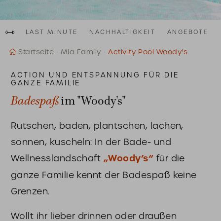
Al
au
Fam
LAST MINUTE
NACHHALTIGKEIT
ANGEBOTE
Startseite
Mia Family
Activity Pool Woody's
ACTION UND ENTSPANNUNG FÜR DIE
GANZE FAMILIE
Badespaß
im "Woody's"
Rutschen, baden, plantschen, lachen,
sonnen, kuscheln: In der Bade- und
Wellnesslandschaft
„Woody’s“
für die
ganze Familie kennt der Badespaß keine
Grenzen.
Wollt ihr lieber drinnen oder draußen